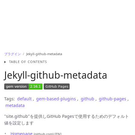
プラグイン
Jekyll-github-metadata
TABLE OF CONTENTS
Jekyll-github-metadata
Tags:
default
,
gem-based-plugins
,
github
,
github-pages
,
metadata
"site.github"を提供しGitHub Pagesで使用するためのデフォルト
値を設定します
Homepage
(github.com) [EN]