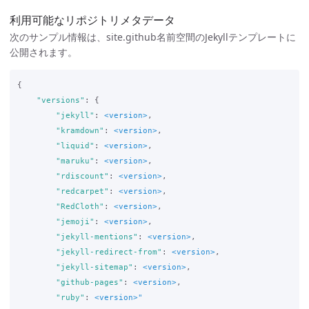
利用可能なリポジトリメタデータ
次のサンプル情報は、site.github名前空間のJekyllテンプレートに
公開されます。
{
"
versions"
:
{
"
jekyll"
:
<version>
,
"
kramdown"
:
<version>
,
"
liquid"
:
<version>
,
"
maruku"
:
<version>
,
"
rdiscount"
:
<version>
,
"
redcarpet"
:
<version>
,
"
RedCloth"
:
<version>
,
"
jemoji"
:
<version>
,
"
jekyll-mentions"
:
<version>
,
"
jekyll-redirect-from"
:
<version>
,
"
jekyll-sitemap"
:
<version>
,
"
github-pages"
:
<version>
,
"
ruby"
:
<version>"