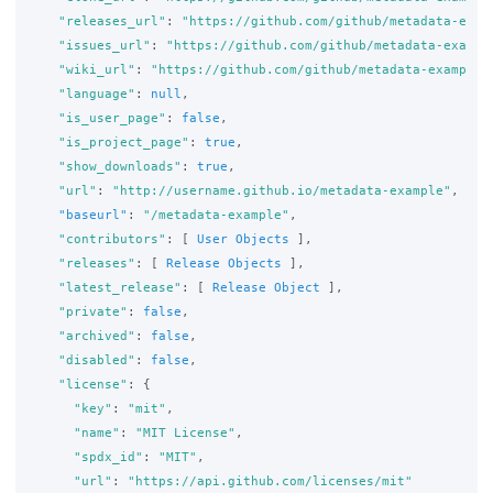
"
releases_url"
:
"
https://github.com/github/metadata-exam
"
issues_url"
:
"
https://github.com/github/metadata-exampl
"
wiki_url"
:
"
https://github.com/github/metadata-example/
"
language"
:
null
,
"
is_user_page"
:
false
,
"
is_project_page"
:
true
,
"
show_downloads"
:
true
,
"
url"
:
"
http://username.github.io/metadata-example"
,
// 
"baseurl"
:
"
/metadata-example"
,
"
contributors"
:
[
User Objects
],
"
releases"
:
[
Release Objects
],
"
latest_release"
:
[
Release Object
],
"
private"
:
false
,
"
archived"
:
false
,
"
disabled"
:
false
,
"
license"
:
{
"
key"
:
"
mit"
,
"
name"
:
"
MIT
License"
,
"
spdx_id"
:
"
MIT"
,
"
url"
:
"
https://api.github.com/licenses/mit"