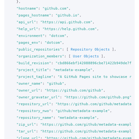
},
"
hostname"
:
"
github.com"
,
"
pages_hostname"
:
"
github.io"
,
"
api_url"
:
"
https://api.github.com"
,
"
help_url"
:
"
https://help.github.com"
,
"
environment"
:
"
dotcom"
,
"
pages_env"
:
"
dotcom"
,
"
public_repositories"
:
[
Repository Objects
],
"
organization_members"
:
[
User Objects
],
"
build_revision"
:
"
cbd866ebf142088896cbe71422b949de7f864
"
project_title"
:
"
metadata-example"
,
"
project_tagline"
:
"
A
GitHub
Pages
site
to
showcase
repo
"
owner_name"
:
"
github"
,
"
owner_url"
:
"
https://github.com/github"
,
"
owner_gravatar_url"
:
"
https://github.com/github.png"
,
"
repository_url"
:
"
https://github.com/github/metadata-ex
"
repository_nwo"
:
"
github/metadata-example"
,
"
repository_name"
:
"
metadata-example"
,
"
zip_url"
:
"
https://github.com/github/metadata-example/z
"
tar_url"
:
"
https://github.com/github/metadata-example/t
"
clone_url"
:
"
https://github.com/github/metadata-example