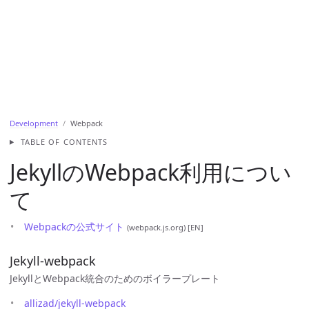
Development
Webpack
TABLE OF CONTENTS
JekyllのWebpack利用につい
て
Webpackの公式サイト
(webpack.js.org) [EN]
Jekyll-webpack
JekyllとWebpack統合のためのボイラープレート
allizad/jekyll-webpack